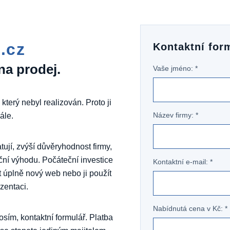
.cz
Kontaktní for
na prodej.
Vaše jméno: *
 který nebyl realizován. Proto ji
Název firmy: *
ále.
jí, zvýší důvěryhodnost firmy,
ní výhodu. Počáteční investice
Kontaktní e-mail: *
t úplně nový web nebo ji použít
ezentaci.
Nabídnutá cena v Kč: *
sím, kontaktní formulář. Platba