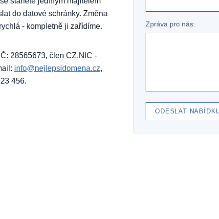
 se stanete jediným majitelem
slat do datové schránky. Změna
Zpráva pro nás:
rychlá - kompletně ji zařídíme.
, IČ: 28565673, člen CZ.NIC -
ail:
info@nejlepsidomena.cz
,
123 456.
ODESLAT NABÍDK