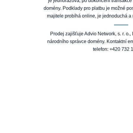
je jednorázová, po dokončení transakce
domény. Podklady pro platbu je možné po
majitele probíhá online, je jednoduchá a 
Prodej zajišťuje Advio Network, s. r. o.
národního správce domény. Kontaktní em
telefon: +420 732 